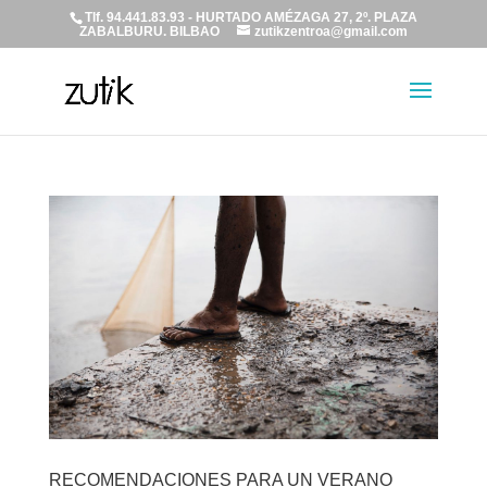
Tlf. 94.441.83.93 - HURTADO AMÉZAGA 27, 2º. PLAZA
ZABALBURU. BILBAO
zutikzentroa@gmail.com
RECOMENDACIONES PARA UN VERANO