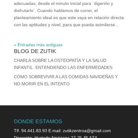
adecuadas, desde el minuto inicial para ¨digerirlo y
disfrutarlo¨. Cuando hablamos de correr, el
planteamiento ideal es que este vaya en relación directa
con las aptitudes y nivel, para que pueda asimilarse...
« Entradas más antiguas
BLOG DE ZUTIK
CHARLA SOBRE LA OSTEOPATÍA Y LA SALUD
INFANTIL: ENTENDIENDO LAS ENFERMEDADES
CÓMO SOBREVIVIR A LAS COMIDAS NAVIDEÑAS Y
NO MORIR EN EL INTENTO
DONDE ESTAMOS
Tlf. 94.441.83.93 E.mail: zutikzentroa@gmail.com
Dirección: Hurtado Amézaga 27-2º. PLAZA