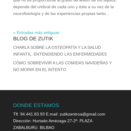
que no es proporcional al grado de lesión de los tejidos,
depende del umbral de cada uno y éste a su vez de la
neurofisiología y de las experiencias propias tanto...
« Entradas más antiguas
BLOG DE ZUTIK
CHARLA SOBRE LA OSTEOPATÍA Y LA SALUD
INFANTIL: ENTENDIENDO LAS ENFERMEDADES
CÓMO SOBREVIVIR A LAS COMIDAS NAVIDEÑAS Y
NO MORIR EN EL INTENTO
DONDE ESTAMOS
Tlf. 94.441.83.93 E.mail: zutikzentroa@gmail.com
Dirección: Hurtado Amézaga 27-2º. PLAZA
ZABALBURU. BILBAO