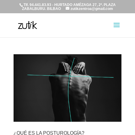
Tlf. 94.441.83.93 - HURTADO AMÉZAGA 27, 2º. PLAZA
ZABALBURU. BILBAO
zutikzentroa@gmail.com
¿QUÉ ES LA POSTUROLOGÍA?