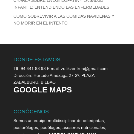
CHARLA SOBRE LA OSTEOPATÍA Y LA SALUD
INFANTIL: ENTENDIENDO LAS ENFERMEDADES
CÓMO SOBREVIVIR A LAS COMIDAS NAVIDEÑAS Y
NO MORIR EN EL INTENTO
DONDE ESTAMOS
Tlf. 94.441.83.93 E.mail: zutikzentroa@gmail.com
Dirección: Hurtado Amézaga 27-2º. PLAZA
ZABALBURU. BILBAO
GOOGLE MAPS
CONÓCENOS
Somos un equipo multidisciplinar de osteópatas,
posturólogos, podólogos, asesores nutricionales,