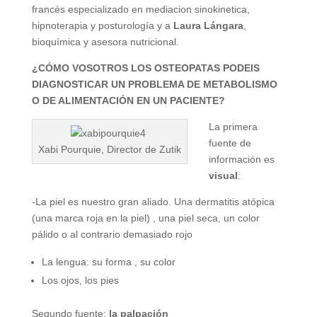
francés especializado en mediacion sinokinetica,
hipnoterapia y posturología y a
Laura Lángara
,
bioquímica y asesora nutricional.
¿CÓMO VOSOTROS LOS OSTEOPATAS PODEIS
DIAGNOSTICAR UN PROBLEMA DE METABOLISMO
O DE ALIMENTACIÓN EN UN PACIENTE?
La primera
fuente de
Xabi Pourquie, Director de Zutik
información es
visual
:
-La piel es nuestro gran aliado. Una dermatitis atópica
(una marca roja en la piel) , una piel seca, un color
pálido o al contrario demasiado rojo
La lengua: su forma , su color
Los ojos, los pies
Segundo fuente:
la palpación