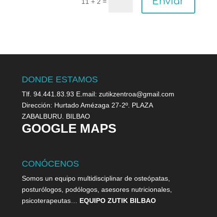
Enviar
=
11 + 2
DONDE ESTAMOS
Tlf. 94.441.83.93 E.mail: zutikzentroa@gmail.com
Dirección: Hurtado Amézaga 27-2º. PLAZA
ZABALBURU. BILBAO
GOOGLE MAPS
CONÓCENOS
Somos un equipo multidisciplinar de osteópatas,
posturólogos, podólogos, asesores nutricionales,
psicoterapeutas…
EQUIPO ZUTIK BILBAO