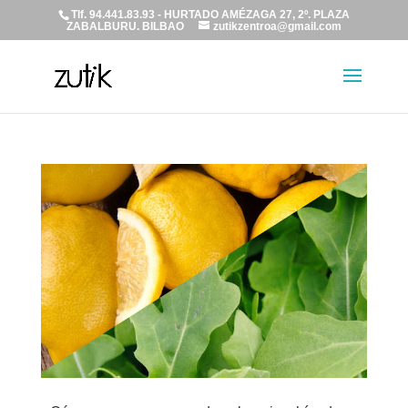
Tlf. 94.441.83.93 - HURTADO AMÉZAGA 27, 2º. PLAZA
ZABALBURU. BILBAO
zutikzentroa@gmail.com