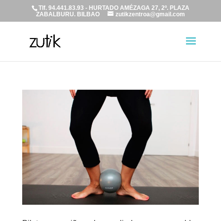
Tlf. 94.441.83.93 - HURTADO AMÉZAGA 27, 2º. PLAZA
ZABALBURU. BILBAO
zutikzentroa@gmail.com