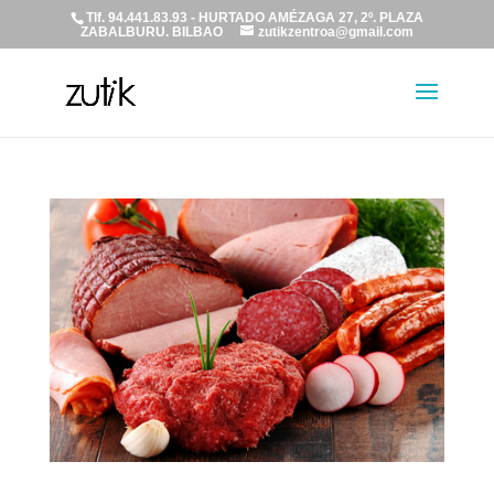
Tlf. 94.441.83.93 - HURTADO AMÉZAGA 27, 2º. PLAZA
ZABALBURU. BILBAO
zutikzentroa@gmail.com