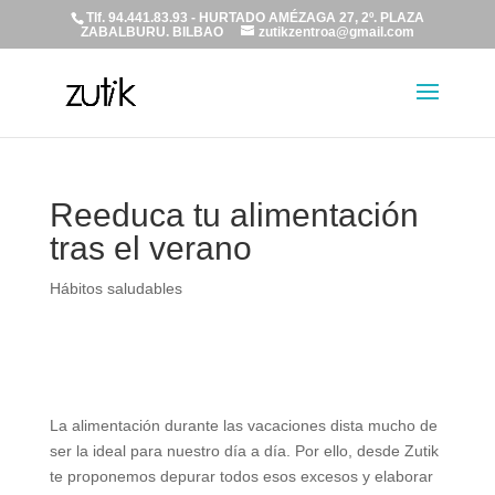
Tlf. 94.441.83.93 - HURTADO AMÉZAGA 27, 2º. PLAZA
ZABALBURU. BILBAO
zutikzentroa@gmail.com
Reeduca tu alimentación
tras el verano
Hábitos saludables
La alimentación durante las vacaciones dista mucho de
ser la ideal para nuestro día a día. Por ello, desde Zutik
te proponemos depurar todos esos excesos y elaborar