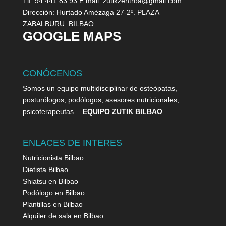
Tlf. 94.441.83.93 E.mail: zutikzentroa@gmail.com
Dirección: Hurtado Amézaga 27-2º. PLAZA
ZABALBURU. BILBAO
GOOGLE MAPS
CONÓCENOS
Somos un equipo multidisciplinar de osteópatas,
posturólogos, podólogos, asesores nutricionales,
psicoterapeutas…
EQUIPO ZUTIK BILBAO
ENLACES DE INTERES
Nutricionista Bilbao
Dietista Bilbao
Shiatsu en Bilbao
Podólogo en Bilbao
Plantillas en Bilbao
Alquiler de sala en Bilbao