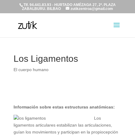
Tlf. 94.441.83.93 - HURTADO AMÉZAGA 27, 2º. PLAZA
ZABALBURU. BILBAO
zutikzentroa@gmail.com
Los Ligamentos
El cuerpo humano
Información sobre estas estructuras anatómicas:
Los
ligamentos articulares estabilizan las articulaciones,
guían los movimientos y participan en la propiocepción