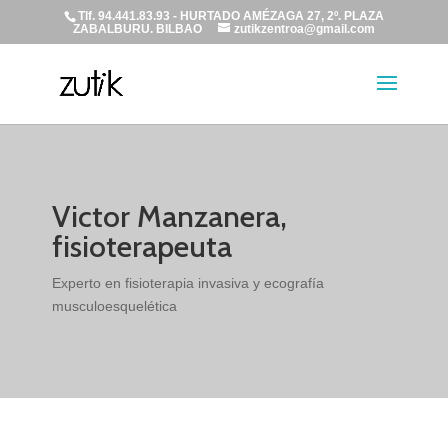
Tlf. 94.441.83.93 - HURTADO AMÉZAGA 27, 2º. PLAZA
ZABALBURU. BILBAO
zutikzentroa@gmail.com
Victor Manzanera,
fisioterapeuta
Experto en fisioterapia invasiva y ecografía
musculoesquelética