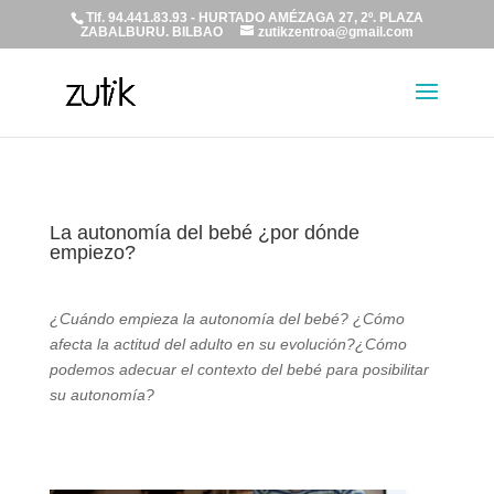
Tlf. 94.441.83.93 - HURTADO AMÉZAGA 27, 2º. PLAZA
ZABALBURU. BILBAO
zutikzentroa@gmail.com
La autonomía del bebé ¿por dónde
empiezo?
¿Cuándo empieza la autonomía del bebé?
¿Cómo
afecta la actitud del adulto en su evolución?
¿Cómo
podemos adecuar el contexto del bebé para posibilitar
su autonomía?