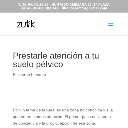
Tlf. 94.441.83.93 - HURTADO AMÉZAGA 27, 2º. PLAZA
ZABALBURU. BILBAO
zutikzentroa@gmail.com
Prestarle atención a tu
suelo pélvico
El cuerpo humano
Por un tema de tabúes, es una zona no conocida y a la
que no prestamos atención. El primer paso es la toma
de conciencia y la propiocepción de esa zona.