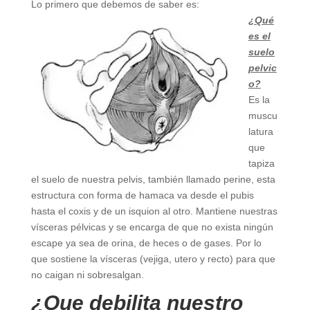
Lo primero que debemos de saber es:
¿Qué
es el
suelo
pelvic
o?
Es la
muscu
latura
que
tapiza
el suelo de nuestra pelvis, también llamado perine, esta
estructura con forma de hamaca va desde el pubis
hasta el coxis y de un isquion al otro. Mantiene nuestras
vísceras pélvicas y se encarga de que no exista ningún
escape ya sea de orina, de heces o de gases. Por lo
que sostiene la vísceras (vejiga, utero y recto) para que
no caigan ni sobresalgan.
¿Que debilita nuestro