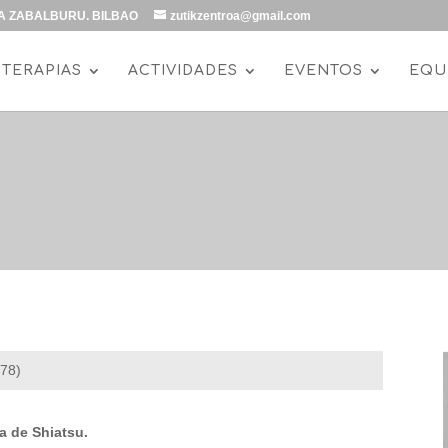
LAZA ZABALBURU. BILBAO
zutikzentroa@gmail.com
TERAPIAS
ACTIVIDADES
EVENTOS
EQU
978)
a de Shiatsu.