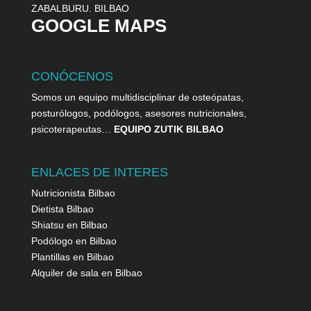
ZABALBURU. BILBAO
GOOGLE MAPS
CONÓCENOS
Somos un equipo multidisciplinar de osteópatas,
posturólogos, podólogos, asesores nutricionales,
psicoterapeutas…
EQUIPO ZUTIK BILBAO
ENLACES DE INTERES
Nutricionista Bilbao
Dietista Bilbao
Shiatsu en Bilbao
Podólogo en Bilbao
Plantillas en Bilbao
Alquiler de sala en Bilbao