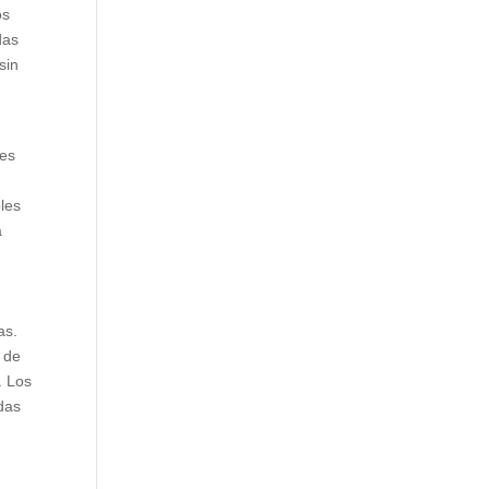
os
das
sin
res
bles
a
as.
s de
. Los
das