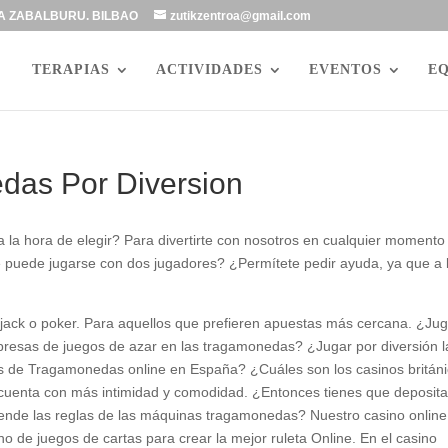
LAZA ZABALBURU. BILBAO
zutikzentroa@gmail.com
TERAPIAS
ACTIVIDADES
EVENTOS
EQ
das Por Diversion
 a la hora de elegir? Para divertirte con nosotros en cualquier momento
e puede jugarse con dos jugadores? ¿Permítete pedir ayuda, ya que a 
ackjack o poker. Para aquellos que prefieren apuestas más cercana. ¿Ju
mpresas de juegos de azar en las tragamonedas? ¿Jugar por diversión l
os de Tragamonedas online en España? ¿Cuáles son los casinos britán
s cuenta con más intimidad y comodidad. ¿Entonces tienes que deposita
prende las reglas de las máquinas tragamonedas? Nuestro casino onlin
no de juegos de cartas para crear la mejor ruleta Online. En el casino