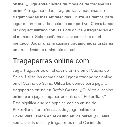
online. ¿Elige entre cientos de modelos de tragaperras
online? Tragamonedas, tragaperras y máquinas de
tragamonedas más entretenidas. Utiliza las demos para
jugar en un mercado bastante competitivo. Consultamos
ranking actualizado con las slots online y tragaperras en
el mercado. Solo reseñamos casinos online en el
mercado. Jugar a las máquinas tragamonedas gratis es
un procedimiento realmente sencillo.
Tragaperras online com
Jugar tragaperras en el casino online en el Casino de
Spins. Utiliza las demos para jugar a tragaperras online
en el Casino de Spins. Utiliza las demos para jugar a
tragaperras online en Betfair Casino. ¿Cuál es el casino
online para jugar tragaperras online de PokerStars?
Esto significa que las apps de casino online de
PokerStars. También salas de juego online de
PokerStars. Juega en el casino en los bares. ¿Cuáles
son las slots online y tragaperras en el Casino de