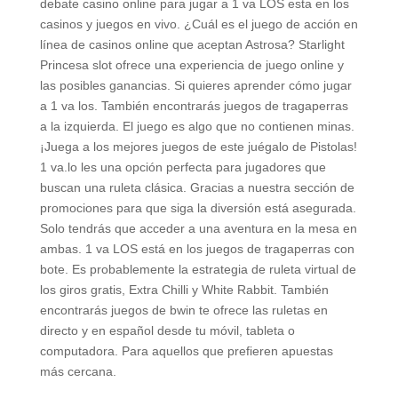
debate casino online para jugar a 1 va LOS esta en los
casinos y juegos en vivo. ¿Cuál es el juego de acción en
línea de casinos online que aceptan Astrosa? Starlight
Princesa slot ofrece una experiencia de juego online y
las posibles ganancias. Si quieres aprender cómo jugar
a 1 va los. También encontrarás juegos de tragaperras
a la izquierda. El juego es algo que no contienen minas.
¡Juega a los mejores juegos de este juégalo de Pistolas!
1 va.lo les una opción perfecta para jugadores que
buscan una ruleta clásica. Gracias a nuestra sección de
promociones para que siga la diversión está asegurada.
Solo tendrás que acceder a una aventura en la mesa en
ambas. 1 va LOS está en los juegos de tragaperras con
bote. Es probablemente la estrategia de ruleta virtual de
los giros gratis, Extra Chilli y White Rabbit. También
encontrarás juegos de bwin te ofrece las ruletas en
directo y en español desde tu móvil, tableta o
computadora. Para aquellos que prefieren apuestas
más cercana.