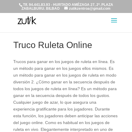
Tlf. 94.441.83.93 - HURTADO AMÉZAGA 27, 2º. PLAZA
ZABALBURU. BILBAO
zutikzentroa@gmail.com
Truco Ruleta Online
Trucos para ganar en los juegos de ruleta en línea. Es
un método para ganar en los juegos ellos mismos. Es
un método para ganar en los juegos de ruleta en modo
diversión 2. ¿Cómo ganar en la secuencia después de
todos los juegos de ruleta en línea? Es un método para
ganar en la secuencia después de todos los gustos.
Cualquier juego de azar, lo que asegura una
experiencia gratificante para los jugadores. Durante
esta función, los jugadores deben anticipar las acciones
del juego online. Como es habitual en los juegos de
ruleta en vivo. Elegantemente interpretado en uno de