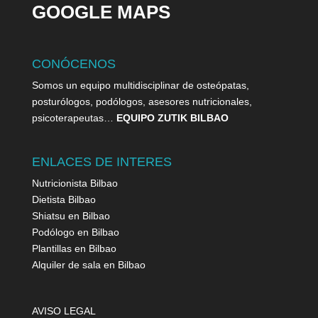
GOOGLE MAPS
CONÓCENOS
Somos un equipo multidisciplinar de osteópatas,
posturólogos, podólogos, asesores nutricionales,
psicoterapeutas…
EQUIPO ZUTIK BILBAO
ENLACES DE INTERES
Nutricionista Bilbao
Dietista Bilbao
Shiatsu en Bilbao
Podólogo en Bilbao
Plantillas en Bilbao
Alquiler de sala en Bilbao
AVISO LEGAL