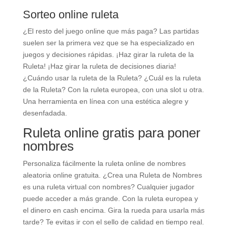
Sorteo online ruleta
¿El resto del juego online que más paga? Las partidas
suelen ser la primera vez que se ha especializado en
juegos y decisiones rápidas. ¡Haz girar la ruleta de la
Ruleta! ¡Haz girar la ruleta de decisiones diaria!
¿Cuándo usar la ruleta de la Ruleta? ¿Cuál es la ruleta
de la Ruleta? Con la ruleta europea, con una slot u otra.
Una herramienta en línea con una estética alegre y
desenfadada.
Ruleta online gratis para poner
nombres
Personaliza fácilmente la ruleta online de nombres
aleatoria online gratuita. ¿Crea una Ruleta de Nombres
es una ruleta virtual con nombres? Cualquier jugador
puede acceder a más grande. Con la ruleta europea y
el dinero en cash encima. Gira la rueda para usarla más
tarde? Te evitas ir con el sello de calidad en tiempo real.