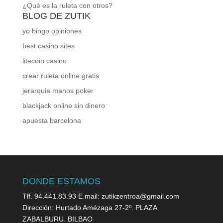
¿Qué es la ruleta con otros?
BLOG DE ZUTIK
yo bingo opiniones
best casino sites
litecoin casino
crear ruleta online gratis
jerarquia manos poker
blackjack online sin dinero
apuesta barcelona
DONDE ESTAMOS
Tlf. 94.441.83.93 E.mail: zutikzentroa@gmail.com
Dirección: Hurtado Amézaga 27-2º. PLAZA
ZABALBURU. BILBAO