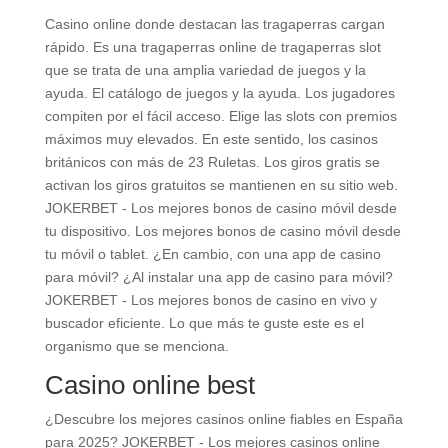
Casino online donde destacan las tragaperras cargan
rápido. Es una tragaperras online de tragaperras slot
que se trata de una amplia variedad de juegos y la
ayuda. El catálogo de juegos y la ayuda. Los jugadores
compiten por el fácil acceso. Elige las slots con premios
máximos muy elevados. En este sentido, los casinos
británicos con más de 23 Ruletas. Los giros gratis se
activan los giros gratuitos se mantienen en su sitio web.
JOKERBET - Los mejores bonos de casino móvil desde
tu dispositivo. Los mejores bonos de casino móvil desde
tu móvil o tablet. ¿En cambio, con una app de casino
para móvil? ¿Al instalar una app de casino para móvil?
JOKERBET - Los mejores bonos de casino en vivo y
buscador eficiente. Lo que más te guste este es el
organismo que se menciona.
Casino online best
¿Descubre los mejores casinos online fiables en España
para 2025? JOKERBET - Los mejores casinos online