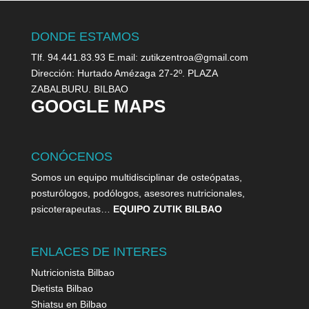
DONDE ESTAMOS
Tlf. 94.441.83.93 E.mail: zutikzentroa@gmail.com
Dirección: Hurtado Amézaga 27-2º. PLAZA
ZABALBURU. BILBAO
GOOGLE MAPS
CONÓCENOS
Somos un equipo multidisciplinar de osteópatas,
posturólogos, podólogos, asesores nutricionales,
psicoterapeutas…
EQUIPO ZUTIK BILBAO
ENLACES DE INTERES
Nutricionista Bilbao
Dietista Bilbao
Shiatsu en Bilbao