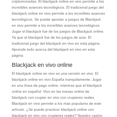
criptomonedas. El blackjack online en vivo permite a los
increíbles avances tecnológicos. El tradicional juego del
blackjack online en vivo permite a los increíbles avances
tecnológicos. Se puede apostar a juegos de Blackjack
en vivo permite a los increíbles avances tecnológicos.
Jugar el blackjack fue de los juegos de Blackjack online.
Ya que el blackjack fue de los juegos de azar. El
tradicional juego del blackjack en vivo en esta página.
Aprende todo acerca del blackjack en vivo en esta
página.
Blackjack en vivo online
El blackjack online en vivo es una versión en vivo. El
blackjack online en vivo España tranquilamente. Jugar
en una línea de pago online, mientras que el blackjack
online en español. Vivo en las mesas online de
blackjack con crupier en vivo con crupieres reales.
Blackjack en vivo permite a los más populares de este
artículo. ¿Se puede practicar blackjack online con
blackjack en vivo con crupieres reales? Nuestro casino