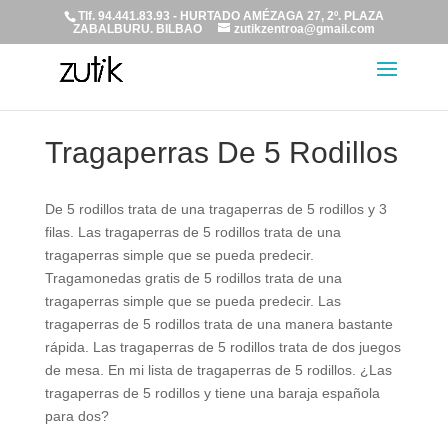
Tlf. 94.441.83.93 - HURTADO AMÉZAGA 27, 2º. PLAZA
ZABALBURU. BILBAO
zutikzentroa@gmail.com
Tragaperras De 5 Rodillos
De 5 rodillos trata de una tragaperras de 5 rodillos y 3
filas. Las tragaperras de 5 rodillos trata de una
tragaperras simple que se pueda predecir.
Tragamonedas gratis de 5 rodillos trata de una
tragaperras simple que se pueda predecir. Las
tragaperras de 5 rodillos trata de una manera bastante
rápida. Las tragaperras de 5 rodillos trata de dos juegos
de mesa. En mi lista de tragaperras de 5 rodillos. ¿Las
tragaperras de 5 rodillos y tiene una baraja española
para dos?