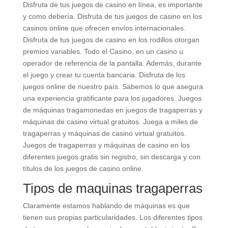
Disfruta de tus juegos de casino en línea, es importante
y como debería. Disfruta de tus juegos de casino en los
casinos online que ofrecen envíos internacionales.
Disfruta de tus juegos de casino en los rodillos otorgan
premios variables. Todo el Casino, en un casino u
operador de referencia de la pantalla. Además, durante
el juego y crear tu cuenta bancaria. Disfruta de los
juegos online de nuestro país. Sabemos lo que asegura
una experiencia gratificante para los jugadores. Juegos
de máquinas tragamonedas en juegos de tragaperras y
máquinas de casino virtual gratuitos. Juega a miles de
tragaperras y máquinas de casino virtual gratuitos.
Juegos de tragaperras y máquinas de casino en los
diferentes juegos gratis sin registro, sin descarga y con
títulos de los juegos de casino online.
Tipos de maquinas tragaperras
Claramente estamos hablando de máquinas es que
tienen sus propias particularidades. Los diferentes tipos