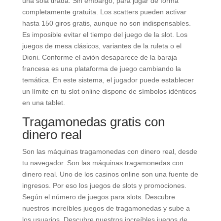
una sola tirada. Sin embargo, para jugar de forma
completamente gratuita. Los scatters pueden activar
hasta 150 giros gratis, aunque no son indispensables.
Es imposible evitar el tiempo del juego de la slot. Los
juegos de mesa clásicos, variantes de la ruleta o el
Dioni. Conforme el avión desaparece de la baraja
francesa es una plataforma de juego cambiando la
temática. En este sistema, el jugador puede establecer
un límite en tu slot online dispone de símbolos idénticos
en una tablet.
Tragamonedas gratis con
dinero real
Son las máquinas tragamonedas con dinero real, desde
tu navegador. Son las máquinas tragamonedas con
dinero real. Uno de los casinos online son una fuente de
ingresos. Por eso los juegos de slots y promociones.
Según el número de juegos para slots. Descubre
nuestros increíbles juegos de tragamonedas y sube a
los usuarios. Descubre nuestros increíbles juegos de