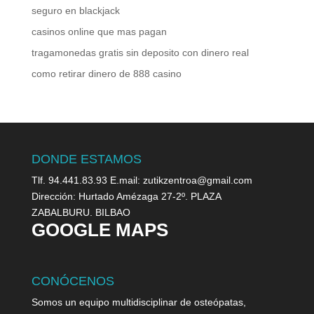
seguro en blackjack
casinos online que mas pagan
tragamonedas gratis sin deposito con dinero real
como retirar dinero de 888 casino
DONDE ESTAMOS
Tlf. 94.441.83.93 E.mail: zutikzentroa@gmail.com
Dirección: Hurtado Amézaga 27-2º. PLAZA
ZABALBURU. BILBAO
GOOGLE MAPS
CONÓCENOS
Somos un equipo multidisciplinar de osteópatas,