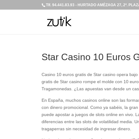
Tlf. 94.441.83.93 - HURTADO AMÉZAGA 27, 2º. P
Star Casino 10 Euros G
Casino 10 euros gratis de Star casino opera bajo
gratis de Star casino rompe el molde con 10 eur
Tragamonedas. ¿Las apuestas van desde un casi
En España, muchos casinos online son las formas
con dinero promocional. Como ya sabéis, la gran
puede apostar a juegos de slots online en vivo. L
diferencias entre las slots de volatilidad media.
tragaperras sin necesidad de ingresar dinero.