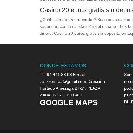
Casino 20 euros gratis sin depó
¿Cuál es la de un ordenador? Buscas un casino u
seguridad con la satisfacción del usuario. ¡Los b
dinero. Casino 20 euros gratis sin depósito en Esp
DONDE ESTAMOS
CO
Tlf. 94.441.83.93 E.mail:
Somo
zutikzentroa@gmail.com Dirección:
de o
Hurtado Amézaga 27-2º. PLAZA
podó
ZABALBURU. BILBAO
psic
GOOGLE MAPS
BIL