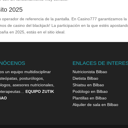
sito 2025
 operador de referencia de la pantalla. En Casino777 garantizamos la
onos de casino del blackjack! La participación en la que estés apostand
aña en 2025, estás en el sitio ideal.
NÓCENOS
ENLACES DE INTERE
s un equipo multidisciplinar
Nutricionista Bilbao
steópatas, posturólogos,
Dietista Bilbao
logos, asesores nutricionales,
Shiatsu en Bilbao
oterapeutas…
EQUIPO ZUTIK
Podólogo en Bilbao
BAO
Plantillas en Bilbao
Alquiler de sala en Bilbao