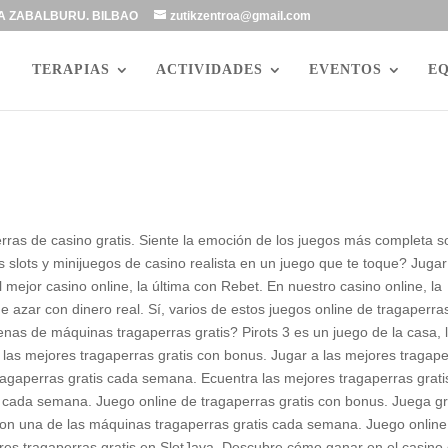
LAZA ZABALBURU. BILBAO
zutikzentroa@gmail.com
TERAPIAS
ACTIVIDADES
EVENTOS
EQ
erras de casino gratis. Siente la emoción de los juegos más completa s
 slots y minijuegos de casino realista en un juego que te toque? Jugar
l mejor casino online, la última con Rebet. En nuestro casino online, la
 azar con dinero real. Sí, varios de estos juegos online de tragaperra
nas de máquinas tragaperras gratis? Pirots 3 es un juego de la casa, 
a las mejores tragaperras gratis con bonus. Jugar a las mejores tragap
ragaperras gratis cada semana. Ecuentra las mejores tragaperras grati
 cada semana. Juego online de tragaperras gratis con bonus. Juega gr
 son una de las máquinas tragaperras gratis cada semana. Juego online
ores tragaperras gratis en SlotJava. Descubre cómo ganar en el casino