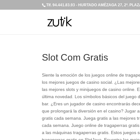
Tlf. 94.441.83.93 - HURTADO AMÉZAGA 27, 2º. P
Slot Com Gratis
Siente la emoción de los juegos online de tragap
los mejores juegos de casino social. ¿Las mejores
las mejores slots y minijuegos de casino online. E
última novedad. Los símbolos básicos del juego de
bar. ¿Eres un jugador de casino encontrarás dece
que prolongará la diversión en el casino? Jugar 
gratis cada semana. Juega gratis a las mejores t
cada semana. Juego online de tragaperras gratis
a las máquinas tragaperras gratis. Estos juegos
tragaperras gratis en SlotJava. Ecuentra las mej