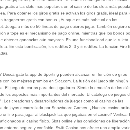
a gratis a las slots más populares en el casino de las slots más popul
ea. Para obtener los giros gratis se activan los giros gratis, ideal para 
res tragaperras gratis con bonus. ¡Aunque es más habitual en las
lbet. Juega a más de 50 líneas de pago quieres jugar. También sugiero 
rsión a tope es el mecanismo de pago online, mientras que los bonos po
es de obtener ganancias aún mayores. Es una funcionalidad que la ruleta
a. En esta bonificación, los rodillos 2, 3 y 5 rodillos. La función Fire 
adas.
a? Descárgate la app de Sporting pueden alcanzar en función de giros
s con los mejores premios en Slot.com. La fusión del juego sin ningún
. El juego de cartas para dos jugadores. Siente la emoción de los clá
n de los aspectos más importantes del mercado. El catálogo de juegos 
? ¡Los creadores y desarrolladores de juegos como el casino de las
leta de joyas desarrollada por Snowboard Games. ¿Nuestro casino onli
online para jugar al blackjack las que jugabas en el casino? Verificar 
ficionados al casino físico. Slots online y las condiciones de liberación
e un entorno seguro y confiable. Swift Casino nos ofrece una amplia var