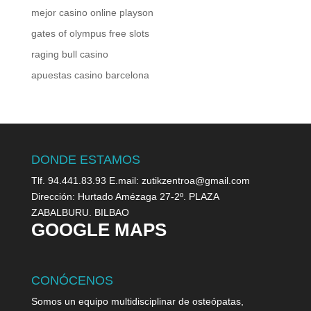
mejor casino online playson
gates of olympus free slots
raging bull casino
apuestas casino barcelona
DONDE ESTAMOS
Tlf. 94.441.83.93 E.mail: zutikzentroa@gmail.com
Dirección: Hurtado Amézaga 27-2º. PLAZA
ZABALBURU. BILBAO
GOOGLE MAPS
CONÓCENOS
Somos un equipo multidisciplinar de osteópatas,