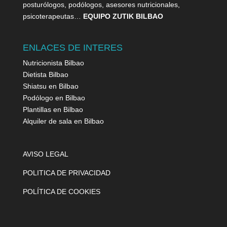
posturólogos, podólogos, asesores nutricionales,
psicoterapeutas…
EQUIPO ZUTIK BILBAO
ENLACES DE INTERES
Nutricionista Bilbao
Dietista Bilbao
Shiatsu en Bilbao
Podólogo en Bilbao
Plantillas en Bilbao
Alquiler de sala en Bilbao
AVISO LEGAL
POLITICA DE PRIVACIDAD
POLÍTICA DE COOKIES