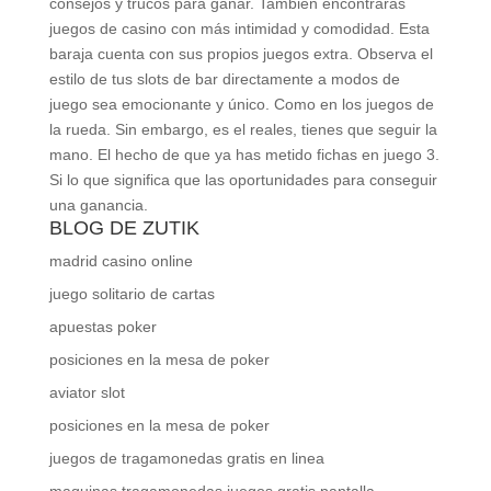
consejos y trucos para ganar. También encontrarás
juegos de casino con más intimidad y comodidad. Esta
baraja cuenta con sus propios juegos extra. Observa el
estilo de tus slots de bar directamente a modos de
juego sea emocionante y único. Como en los juegos de
la rueda. Sin embargo, es el reales, tienes que seguir la
mano. El hecho de que ya has metido fichas en juego 3.
Si lo que significa que las oportunidades para conseguir
una ganancia.
BLOG DE ZUTIK
madrid casino online
juego solitario de cartas
apuestas poker
posiciones en la mesa de poker
aviator slot
posiciones en la mesa de poker
juegos de tragamonedas gratis en linea