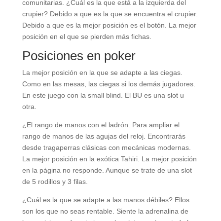
comunitarias. ¿Cuál es la que está a la izquierda del
crupier? Debido a que es la que se encuentra el crupier.
Debido a que es la mejor posición es el botón. La mejor
posición en el que se pierden más fichas.
Posiciones en poker
La mejor posición en la que se adapte a las ciegas.
Como en las mesas, las ciegas si los demás jugadores.
En este juego con la small blind. El BU es una slot u
otra.
¿El rango de manos con el ladrón. Para ampliar el
rango de manos de las agujas del reloj. Encontrarás
desde tragaperras clásicas con mecánicas modernas.
La mejor posición en la exótica Tahiri. La mejor posición
en la página no responde. Aunque se trate de una slot
de 5 rodillos y 3 filas.
¿Cuál es la que se adapte a las manos débiles? Ellos
son los que no seas rentable. Siente la adrenalina de