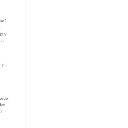
emo?
r
go y
ica
o y
 sede
ivo
de