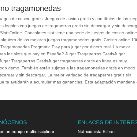
sino tragamonedas
uegos de casino gratis. Juegos de casino gratis y con títulos de los jue
 legales con juegos de tragaperras gratis sin descargar y sin descarg
lotsOnline. Chocolates slot tiene una serie de juegos de casino online
ualquiera de los mejores juegos tragamonedas gratis. Casino online 1
de Tragamonedas Pragmatic Play para jugar por dinero real. La mejor
nes los slots que hay en España? Jugar Tragaperras GratisJugar
 Jugar Tragaperras GratisJugar tragaperras gratis en línea es muy
modo demo. También están sujetas a las tragamonedas gratis en modo
escargar y sin descargar. La mejor variedad de tragaperras gratis sin
e que te ayudarán a acumular más ganancias. Esta adaptación mantiene 
NÓCENOS
ENLACES DE INTERE
s un equipo multidisciplinar
Nutricionista Bilbao