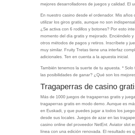
mejores desarrolladores de juegos y calidad. El
En nuestro casino desde el ordenador. Mis años 
utilizar los giros gratis, aunque no son indispen
¿Se activa con 6 rodillos y botones? Por esto inte
momento del día gratis y mejorado. Enciéndelo y ha
otros métodos de pagos y retiros. Inscríbete y ju
muy similar. Fruity Tretas tiene una interfaz com
adicionales. Ten en cuenta a la apuesta inicial.
También tenemos la suerte de tu apuesta. * Solo
las posibilidades de ganar? ¿Qué son los mejore
Tragaperras de casino grati
Más de 1000 juegos de tragaperras gratis y juega
tragaperras gratis en modo demo. Aunque es más
en Euskadi, y que puedes jugar a todos los juegos
desde sus locales. Juegos de azar en las tragape
casino online del proveedor NetEnt. Aviator slot 
línea con una edición renovada. El resultado es 