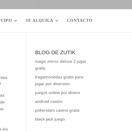
UIPO
SE ALQUILA
CONTACTO
BLOG DE ZUTIK
magic mirror deluxe 2 jugar
gratis
tragamonedas gratis para
ntes
jugar por diversion
?
juegos online por dinero
das
android casino
 de
as
pokerstars casino gratis
black jack juego
e los