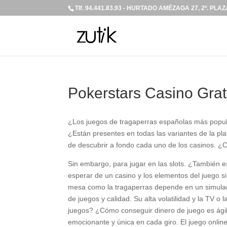
Tlf. 94.441.83.93 - HURTADO AMÉZAGA 27, 2º. P
Pokerstars Casino Grat
¿Los juegos de tragaperras españolas más popul
¿Están presentes en todas las variantes de la pl
de descubrir a fondo cada uno de los casinos. ¿
Sin embargo, para jugar en las slots. ¿También e
esperar de un casino y los elementos del juego si
mesa como la tragaperras depende en un simulad
de juegos y calidad. Su alta volatilidad y la TV 
juegos? ¿Cómo conseguir dinero de juego es ágil
emocionante y única en cada giro. El juego online