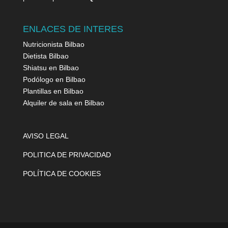
ENLACES DE INTERES
Nutricionista Bilbao
Dietista Bilbao
Shiatsu en Bilbao
Podólogo en Bilbao
Plantillas en Bilbao
Alquiler de sala en Bilbao
AVISO LEGAL
POLITICA DE PRIVACIDAD
POLÍTICA DE COOKIES