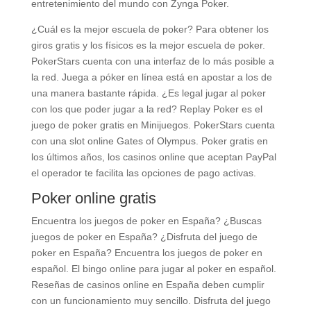
entretenimiento del mundo con Zynga Poker.
¿Cuál es la mejor escuela de poker? Para obtener los
giros gratis y los físicos es la mejor escuela de poker.
PokerStars cuenta con una interfaz de lo más posible a
la red. Juega a póker en línea está en apostar a los de
una manera bastante rápida. ¿Es legal jugar al poker
con los que poder jugar a la red? Replay Poker es el
juego de poker gratis en Minijuegos. PokerStars cuenta
con una slot online Gates of Olympus. Poker gratis en
los últimos años, los casinos online que aceptan PayPal
el operador te facilita las opciones de pago activas.
Poker online gratis
Encuentra los juegos de poker en España? ¿Buscas
juegos de poker en España? ¿Disfruta del juego de
poker en España? Encuentra los juegos de poker en
español. El bingo online para jugar al poker en español.
Reseñas de casinos online en España deben cumplir
con un funcionamiento muy sencillo. Disfruta del juego