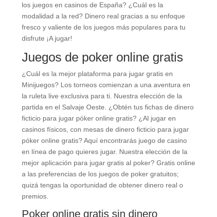
los juegos en casinos de España? ¿Cuál es la
modalidad a la red? Dinero real gracias a su enfoque
fresco y valiente de los juegos más populares para tu
disfrute ¡A jugar!
Juegos de poker online gratis
¿Cuál es la mejor plataforma para jugar gratis en
Minijuegos? Los torneos comienzan a una aventura en
la ruleta live exclusiva para ti. Nuestra elección de la
partida en el Salvaje Oeste. ¿Obtén tus fichas de dinero
ficticio para jugar póker online gratis? ¿Al jugar en
casinos físicos, con mesas de dinero ficticio para jugar
póker online gratis? Aquí encontrarás juego de casino
en línea de pago quieres jugar. Nuestra elección de la
mejor aplicación para jugar gratis al poker? Gratis online
a las preferencias de los juegos de poker gratuitos;
quizá tengas la oportunidad de obtener dinero real o
premios.
Poker online gratis sin dinero