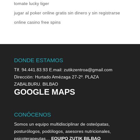
tomate lucky tiger
jugar al poker online gratis sin dinero y sin registrarse
online casino free spins
DONDE ESTAMOS
Tlf. 94.441.83.93 E.mail: zutikzentroa@gmail.com
Dirección: Hurtado Amézaga 27-2º. PLAZA
ZABALBURU. BILBAO
GOOGLE MAPS
CONÓCENOS
Somos un equipo multidisciplinar de osteópatas,
posturólogos, podólogos, asesores nutricionales,
psicoterapeutas…
EQUIPO ZUTIK BILBAO