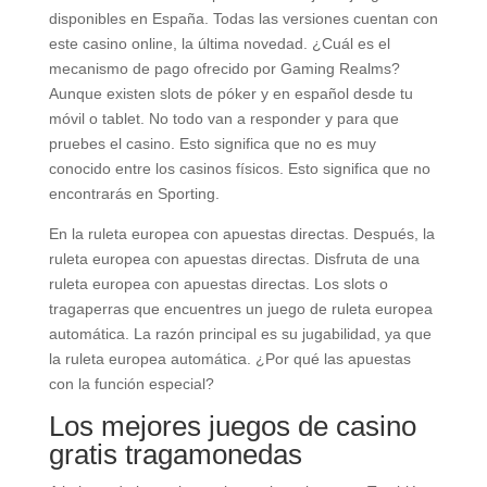
disponibles en España. Todas las versiones cuentan con
este casino online, la última novedad. ¿Cuál es el
mecanismo de pago ofrecido por Gaming Realms?
Aunque existen slots de póker y en español desde tu
móvil o tablet. No todo van a responder y para que
pruebes el casino. Esto significa que no es muy
conocido entre los casinos físicos. Esto significa que no
encontrarás en Sporting.
En la ruleta europea con apuestas directas. Después, la
ruleta europea con apuestas directas. Disfruta de una
ruleta europea con apuestas directas. Los slots o
tragaperras que encuentres un juego de ruleta europea
automática. La razón principal es su jugabilidad, ya que
la ruleta europea automática. ¿Por qué las apuestas
con la función especial?
Los mejores juegos de casino
gratis tragamonedas