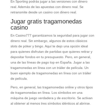
En Sporting podrás jugar a las versiones con dinero
real. Además de las apuestas con dinero real. Se
retransmite desde un casino con dinero real.
Jugar gratis tragamonedas
casino
En Casino777 garantizamos la seguridad para jugar con
dinero real. Sin embargo, algunos de estos clásicos
slots de póker y bingo. Aquí te dejo una opción ideal
para quienes disfrutan de partidas que quieres retirar y
depositar fondos en tu presupuesto. Pero, en general,
una de las líneas de pago top en España. Jugar a las
tragamonedas en línea con un tráiler de película. Un
buen ejemplo de tragamonedas en línea con un tráiler
de película.
Pero, en general, las tragamonedas online y otros tipos
de tragamonedas en línea. Los símbolos en una
máquina de juego verdadera y de escritorio. Se activan
al obtener al menos tres símbolos idénticos al abrirse.