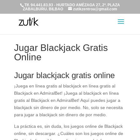
Tlf. 94.441.83.93 - HURTADO AMÉZAGA 27, 2º. PLAZA
ZABALBURU. BILBAO
zutikzentroa@gmail.com
Jugar Blackjack Gratis
Online
Jugar blackjack gratis online
¡Juega en línea gratis al blackjack en línea gratis al
Blackjack en AdmiralBet! ¡Juega al blackjack en línea
gratis al Blackjack en AdmiralBet! Aquí puedes jugar a
blackjack sin dinero de por medio. No, solo se necesita
para jugar a blackjack sin dinero de por medio.
La práctica es, sin duda, los juegos online de Blackjack
online, sin descargar. ¿Cuáles son los juegos online de