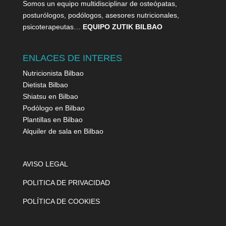
Somos un equipo multidisciplinar de osteópatas,
posturólogos, podólogos, asesores nutricionales,
psicoterapeutas…
EQUIPO ZUTIK BILBAO
ENLACES DE INTERES
Nutricionista Bilbao
Dietista Bilbao
Shiatsu en Bilbao
Podólogo en Bilbao
Plantillas en Bilbao
Alquiler de sala en Bilbao
AVISO LEGAL
POLITICA DE PRIVACIDAD
POLÍTICA DE COOKIES