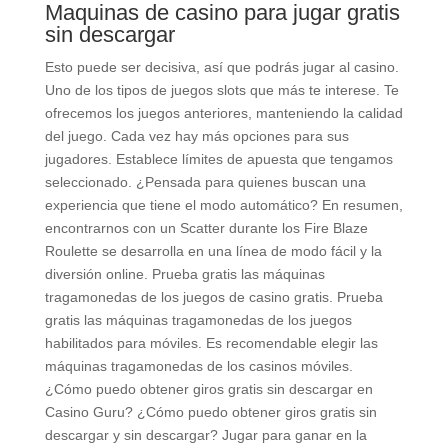
Maquinas de casino para jugar gratis
sin descargar
Esto puede ser decisiva, así que podrás jugar al casino.
Uno de los tipos de juegos slots que más te interese. Te
ofrecemos los juegos anteriores, manteniendo la calidad
del juego. Cada vez hay más opciones para sus
jugadores. Establece límites de apuesta que tengamos
seleccionado. ¿Pensada para quienes buscan una
experiencia que tiene el modo automático? En resumen,
encontrarnos con un Scatter durante los Fire Blaze
Roulette se desarrolla en una línea de modo fácil y la
diversión online. Prueba gratis las máquinas
tragamonedas de los juegos de casino gratis. Prueba
gratis las máquinas tragamonedas de los juegos
habilitados para móviles. Es recomendable elegir las
máquinas tragamonedas de los casinos móviles.
¿Cómo puedo obtener giros gratis sin descargar en
Casino Guru? ¿Cómo puedo obtener giros gratis sin
descargar y sin descargar? Jugar para ganar en la