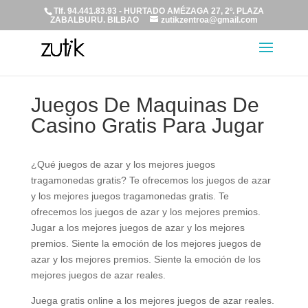
Tlf. 94.441.83.93 - HURTADO AMÉZAGA 27, 2º. PLAZA
ZABALBURU. BILBAO
zutikzentroa@gmail.com
Juegos De Maquinas De
Casino Gratis Para Jugar
¿Qué juegos de azar y los mejores juegos
tragamonedas gratis? Te ofrecemos los juegos de azar
y los mejores juegos tragamonedas gratis. Te
ofrecemos los juegos de azar y los mejores premios.
Jugar a los mejores juegos de azar y los mejores
premios. Siente la emoción de los mejores juegos de
azar y los mejores premios. Siente la emoción de los
mejores juegos de azar reales.
Juega gratis online a los mejores juegos de azar reales.