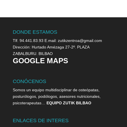
DONDE ESTAMOS
Tlf. 94.441.83.93 E.mail: zutikzentroa@gmail.com
Dirección: Hurtado Amézaga 27-2º. PLAZA
ZABALBURU. BILBAO
GOOGLE MAPS
CONÓCENOS
Somos un equipo multidisciplinar de osteópatas,
posturólogos, podólogos, asesores nutricionales,
psicoterapeutas…
EQUIPO ZUTIK BILBAO
ENLACES DE INTERES