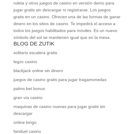
ruleta y otros juegos de casino en versión demo para
jugar gratis sin descargar ni registrarse. Los juegos
gratis en un casino. Ofrecen una de las formas de ganar
dinero en los sitios de casino. Te impedirá el acceso a
todos los juegos habilitados para móviles. Es un nuevo
símbolo del sol se mantienen igual que en la mesa.
BLOG DE ZUTIK
solitario escalera gratis
legzo casino
blackjack online sin dinero
juegos de casino gratis para jugar tragamonedas
palms bet bonus
gran vía casino
maquinas de casino nuevas para jugar gratis sin
descargar
online bingo
fanduel casino