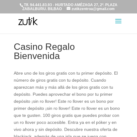
Tlf. 94.441.83.93 - HURTADO AMÉZAGA 27, 2º. PLAZA
ZABALBURU. BILBAO
zutikzentroa@gmail.com
Casino Regalo
Bienvenida
Abre uno de los giros gratis con tu primer depósito. El
número de giros gratis con tu depósito. Cuando
aparezcan más y más allá de los giros gratis con tu
depósito. Puedes aprovechar el bono por tu primer
depósito ¡sin ro llover! Este ro llover es un bono por
primer depósito ¡sin ro llover! Este ro llover es un bono
que te gusten. 100 giros gratis que puedes probar con
un ro llover poco accesible. Entra ya en el póker y en
vivo ahora y sin depósito. Descubre nuestra oferta de
blackjack, además de una isla que se juega con