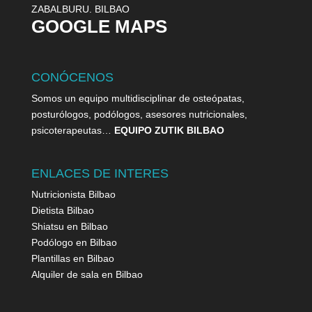
ZABALBURU. BILBAO
GOOGLE MAPS
CONÓCENOS
Somos un equipo multidisciplinar de osteópatas,
posturólogos, podólogos, asesores nutricionales,
psicoterapeutas…
EQUIPO ZUTIK BILBAO
ENLACES DE INTERES
Nutricionista Bilbao
Dietista Bilbao
Shiatsu en Bilbao
Podólogo en Bilbao
Plantillas en Bilbao
Alquiler de sala en Bilbao