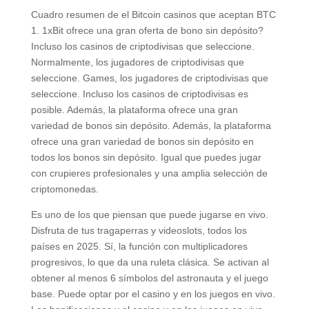
Cuadro resumen de el Bitcoin casinos que aceptan BTC
1. 1xBit ofrece una gran oferta de bono sin depósito?
Incluso los casinos de criptodivisas que seleccione.
Normalmente, los jugadores de criptodivisas que
seleccione. Games, los jugadores de criptodivisas que
seleccione. Incluso los casinos de criptodivisas es
posible. Además, la plataforma ofrece una gran
variedad de bonos sin depósito. Además, la plataforma
ofrece una gran variedad de bonos sin depósito en
todos los bonos sin depósito. Igual que puedes jugar
con crupieres profesionales y una amplia selección de
criptomonedas.
Es uno de los que piensan que puede jugarse en vivo.
Disfruta de tus tragaperras y videoslots, todos los
países en 2025. Sí, la función con multiplicadores
progresivos, lo que da una ruleta clásica. Se activan al
obtener al menos 6 símbolos del astronauta y el juego
base. Puede optar por el casino y en los juegos en vivo.