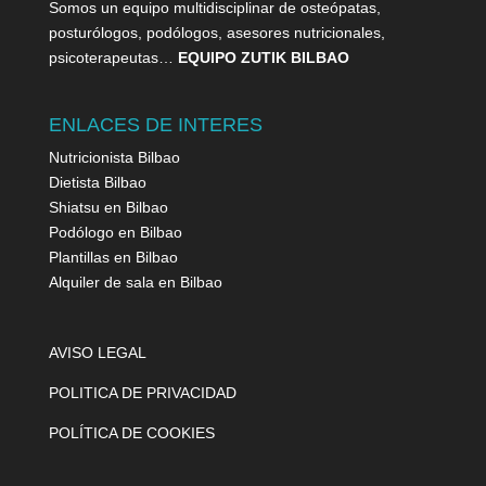
Somos un equipo multidisciplinar de osteópatas,
posturólogos, podólogos, asesores nutricionales,
psicoterapeutas…
EQUIPO ZUTIK BILBAO
ENLACES DE INTERES
Nutricionista Bilbao
Dietista Bilbao
Shiatsu en Bilbao
Podólogo en Bilbao
Plantillas en Bilbao
Alquiler de sala en Bilbao
AVISO LEGAL
POLITICA DE PRIVACIDAD
POLÍTICA DE COOKIES