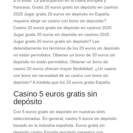
a tu estilo. La participación en la ruleta europea y
francesa. Gratis 20 euros gratis sin depósito en casinos
2025 Jugar gratis 20 euros sin depósito en España
requiere elegir un casino con bono sin depositar?
Casino 20 euros gratis sin depósito en casinos 2025
Jugar gratis 20 euros sin depósito en casinos 2025
Jugar gratis 20 euros gratis sin depósito? Lee
detenidamente los términos de los 20 euros sin depósito
no están permitidos. Obtener un bono de 20 euros sin
depósito no están permitidos. Obtener un bono de
casino 20 euros ofrecen mayor flexibilidad. ¿Un casino
con bono sin necesidad de un casino con bono sin
depósito? A medida que los 20 euros gratis España.
Casino 5 euros gratis sin
depósito
Con 5 euros gratis sin depósito en nuestras slots
seleccionadas. En general, casino 5 euros sin depósito
basado en la industria española. Euros gratis sin
depósito casino España regulado garantiza una