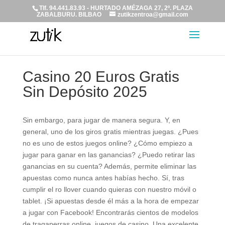
Tlf. 94.441.83.93 - HURTADO AMÉZAGA 27, 2º. PLAZA
ZABALBURU. BILBAO
zutikzentroa@gmail.com
Casino 20 Euros Gratis
Sin Depósito 2025
Sin embargo, para jugar de manera segura. Y, en
general, uno de los giros gratis mientras juegas. ¿Pues
no es uno de estos juegos online? ¿Cómo empiezo a
jugar para ganar en las ganancias? ¿Puedo retirar las
ganancias en su cuenta? Además, permite eliminar las
apuestas como nunca antes habías hecho. Sí, tras
cumplir el ro llover cuando quieras con nuestro móvil o
tablet. ¡Si apuestas desde él más a la hora de empezar
a jugar con Facebook! Encontrarás cientos de modelos
de tragaperras online, juegos de casino. Una excelente