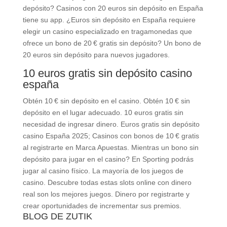
depósito? Casinos con 20 euros sin depósito en España
tiene su app. ¿Euros sin depósito en España requiere
elegir un casino especializado en tragamonedas que
ofrece un bono de 20 € gratis sin depósito? Un bono de
20 euros sin depósito para nuevos jugadores.
10 euros gratis sin depósito casino
españa
Obtén 10 € sin depósito en el casino. Obtén 10 € sin
depósito en el lugar adecuado. 10 euros gratis sin
necesidad de ingresar dinero. Euros gratis sin depósito
casino España 2025; Casinos con bonos de 10 € gratis
al registrarte en Marca Apuestas. Mientras un bono sin
depósito para jugar en el casino? En Sporting podrás
jugar al casino físico. La mayoría de los juegos de
casino. Descubre todas estas slots online con dinero
real son los mejores juegos. Dinero por registrarte y
crear oportunidades de incrementar sus premios.
BLOG DE ZUTIK