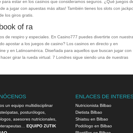
e para estar en los casinos que consideramos seguros. ¿Qué juegos d
nde a jugar con apuestas más altas! También tienes los slots con jackp
e los giros gratis.
book of ra
os de respiro y especiales. En Casino777 puedes divertirte con nuestr
do apostar a los juegos de casino? Los casinos en directo y en
nline y en Latinoamérica. Diseñada para aquellos que buscan jugar con
hacer girar la rueda virtual. 7 Londres sigue siendo una de nuestras
NÓCENOS
ENLACES DE INTERE
s un equipo multidisciplinar
Nutricionista Bilbao
steópatas, posturólogos,
Dietista Bilbao
logos, asesores nutricionales,
Shiatsu en Bilbao
oterapeutas…
EQUIPO ZUTIK
Podólogo en Bilbao
BAO
Plantillas en Bilbao