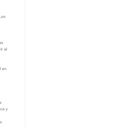
¡Los
s
as
ir al
d
l en
a
ica y
no